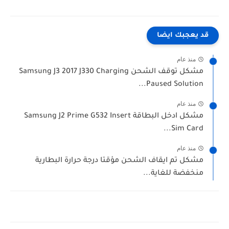
قد يعجبك ايضا
منذ عام
مشكل توقف الشحن Samsung J3 2017 J330 Charging
Paused Solution...
منذ عام
مشكل ادخل البطاقة Samsung J2 Prime G532 Insert
Sim Card...
منذ عام
مشكل تم ايقاف الشحن مؤقتا درجة حرارة البطارية
منخفضة للغاية...