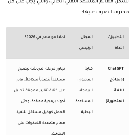
تشكل معالم المشهد التقني الحالي، والتي يجب على كل
محترف التعرف عليها:
التطبيق/
المجال
لماذا هو مهم في 2026؟
الأداة
الرئيسي
ChatGPT
كتابة
تجاوز مرحلة الدردشة ليصبح
(ونماذج
المحتوى،
مساعداً تنفيذياً متكاملاً. قادر
اللغة
البرمجة،
على كتابة تقارير معمقة، تحليل
المتطورة)
المساعدة
أكواد برمجية معقدة، وحتى
البحثية
العمل كوكيل مستقل لتنفيذ
مهام متعددة الخطوات على
الإنترنت.