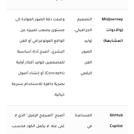
Midjourney
التصميم
وصلت دقة الصور المولدة إلى
(والأدوات
الجرافيكي،
مستوى يصعب تمييزه عن
المشابهة)
توليد
الواقع الفوتوغرافي أو الفن
الصور،
البشري. أصبح أداة أساسية
الفن
للمصممين لتوليد أفكار أولية
الرقمي
(Concepts) أو إنشاء أصول
بصرية جاهزة للاستخدام بسرعة
خيالية.
GitHub
المساعدة
أصبح "المبرمج الزميل" الذي لا
Copilot
في
غنى عنه. لا يكمل الكود فحسب،