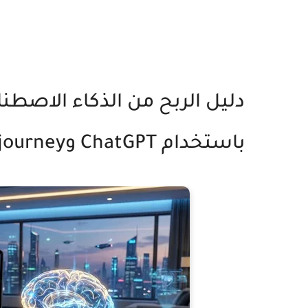
دليل الربح من الذكاء الاصطنا
باستخدام ChatGPT وMidjourney من الصفر