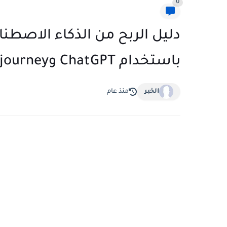
0
دليل الربح من الذكاء الاصطناع
باستخدام ChatGPT وMidjourney من الصفر
الخبر
منذ عام