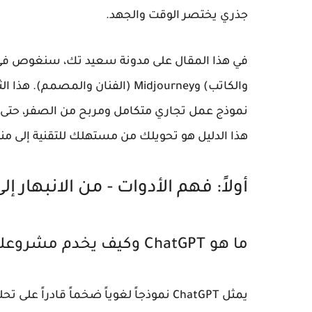
جذري يختصر الوقت والجهد.
في هذا المقال على مدونة
سعيد تك
، سنغوص في أ
والكاتب) و
Midjourney
(الفنان والمصمم). هذا الثن
نموذج عمل تجاري متكامل ومربح من الصفر، حتى ل
هذا الدليل هو تحويلك من مستهلك للتقنية إلى منت
أولاً: فهم الأدوات - من الانبهار إل
ما هو ChatGPT وكيف يخدم مشروعك؟
يمثل ChatGPT نموذجاً لغوياً ضخماً قادر