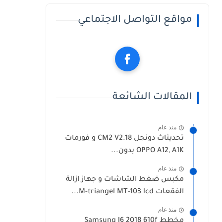
مواقع التواصل الاجتماعي
المقالات الشائعة
منذ عام
تحديثاث دونجل CM2 V2.18 و فورمات
OPPO A12, A1K بدون...
منذ عام
مكبس ضغط الشاشات و جهاز ازالة
الفقعات M-triangel MT-103 lcd...
منذ عام
مخطط Samsung J6 2018 610f