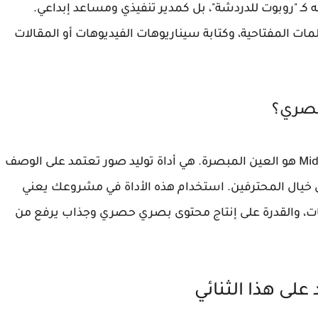
كـ "روبوت للدردشة"، بل كمدير تنفيذي ومساعد إبداعي.
 المفتاحية، وكتابة سيناريوهات الفيديوهات أو المقالات
إذا كان ChatGPT هو اللسان الناطق، فإن Midjourney هو العين المبصرة. هي أداة توليد صور تعتمد على الوصف
ق خيال المحترفين. استخدام هذه الأداة في مشروعك يعني
يات، والقدرة على إنتاج محتوى بصري حصري وجذاب يرفع من
على هذا الثنائي