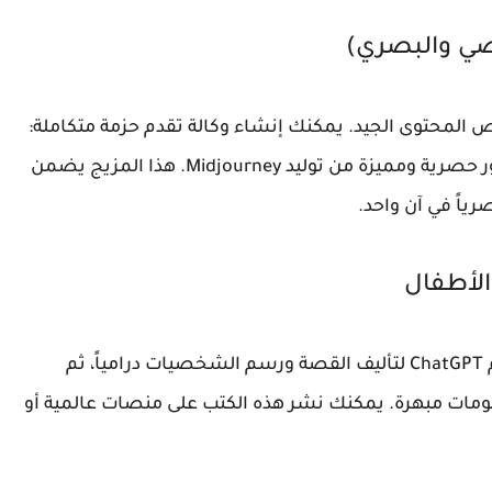
المحتوى الجيد. يمكنك إنشاء وكالة تقدم حزمة متكاملة:
مقالات احترافية مصاغة بـ ChatGPT، مدعومة بصور حصرية ومميزة من توليد Midjourney. هذا المزيج يضمن
اً في آن واحد.
هذا المجال من أكثر المجالات ربحية حالياً. استخدم ChatGPT لتأليف القصة ورسم الشخصيات درامياً، ثم
كلمات إلى رسومات مبهرة. يمكنك نشر هذه الكتب على منصات عالمية أو