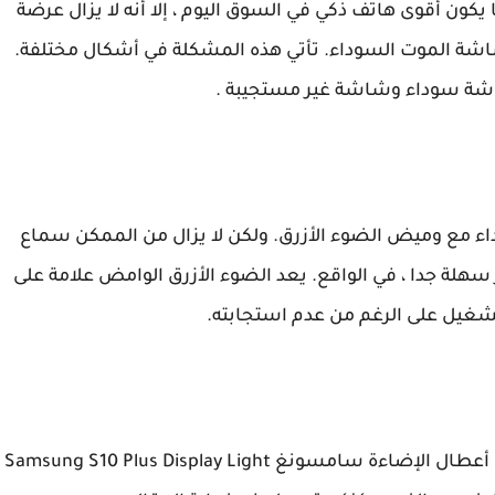
غم من أن Samsung Galaxy S10 Plus ربما يكون أقوى هاتف ذكي في السوق اليوم ، إلا أنه لا يزال عرضة
شة الموت السوداء. تأتي هذه المشكلة في أشكال مختلفة.
اشة سوداء وشاشة غير مستجيبة .
 مع وميض الضوء الأزرق. ولكن لا يزال من الممكن سماع
 سهلة جدا ، في الواقع. يعد الضوء الأزرق الوامض علامة على
لتشغيل على الرغم من عدم استجابته.
و من خلال هذا الموضوع سوف نحاول معالجة جل أعطال الإضاءة سامسونغ Samsung S10 Plus Display Light