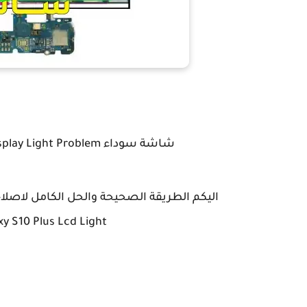
شاشة سوداء Samsung S10 Plus Backlight Ways - Repair Display Light Problem
y S10 Plus Lcd Light