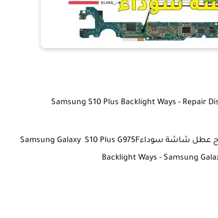
اليكم الطريقة الصحيحة والحل الكامل لاصلاح عطل شاشة سوداءSamsung Galaxy S10 Plus G975F
Backlight Ways - Samsung Galax