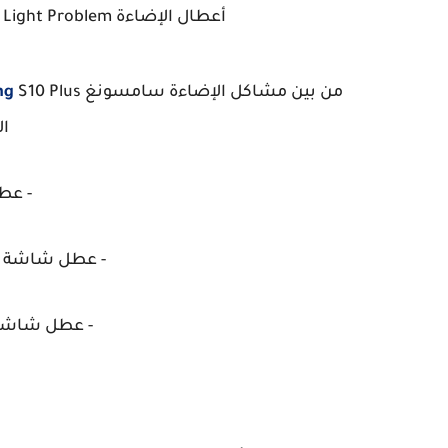
أعطال الإضاءة Samsung S10 Plus Display Light Problem المنتشرة بكثرة
من بين مشاكل الإضاءة سامسونغ
ng
ال
- عط
- عطل شاشة سوداء  Plus
- عطل شاشة ب