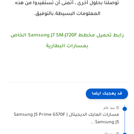
توصلنا بحلول أخرى ، أتمنى أن تستفيدوا من هذه
المعلومات البسيطة.بالتوفيق.
رابط تحميل مخطط Samsung J7 SM-J720F الخاص
بمسارات البطارية
قد يعجبك ايضا
منذ عام
مسارات المايك الديجيتال Samsung J5 Prime G570F |
Samsung J5...
منذ عام