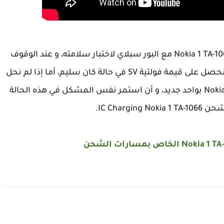
بعد ذلك نقوم بتوصيل كونكتور الشحن نوكيا Nokia 1 TA-1066 مع البور سبلاي لاختبار سلامته، و عند الوقوف
على الرجل هذا الكونكتور يجب نحصل على قيمة فولتية 5V في حالة كان سليم، أما إذا لم نحل
عليها يجب علينا تغيير مدخل الشحن Nokia 1 TA-1066 بواحد جديد، و أن استمر نفس المشكل في هذه الحالة
IC Chargi.