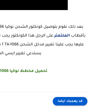
بأقطاب
الملتمتر
يستدعي تغيير ايسي الشحن ng Nokia 1 TA-1066
تحميل مخطط نوكيا Nokia 1 TA-1066 الخاص بمسارات الشحن
قد يعجبك ايضا