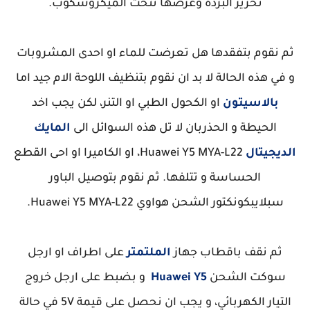
تحرير البردة وعرضها تتحث الميكروسكوب.
ثم نقوم بتفقدها هل تعرضت للماء او احدى المشروبات
و في هذه الحالة لا بد ان نقوم بتنظيف اللوحة الام جيد اما
بالاسيتون
او الكحول الطبي او التنر، لكن يجب اخد
الحيطة و الحذربان لا تل هذه السوائل الى
المايك
الديجيتال
Huawei Y5 MYA-L22، او الكاميرا او احى القطع
الحساسة و تتلفها. ثم نقوم بتوصيل الباور
سبلايبكونكتور الشحن هواوي
Huawei Y5 MYA-L22.
ثم نقف باقطاب جهاز
الملتمتر
على اطراف او ارجل
سوكت الشحن
Huawei Y5
و بضبط على ارجل خروج
التيار الكهربائي، و يجب ان نحصل على قيمة 5V في حالة